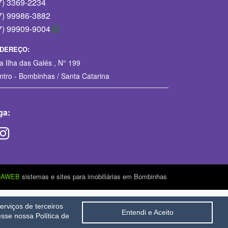
7) 3369-2234
7) 99986-3882
7) 99909-9004
DEREÇO:
a Ilha das Galés , N° 199
ntro - Bombinhas / Santa Catarina
ga:
OAWEB
sistemas e sites para imobiliárias em Bombinhas
rviços de terceiros
Entendi e Aceito
sse nossa Política de