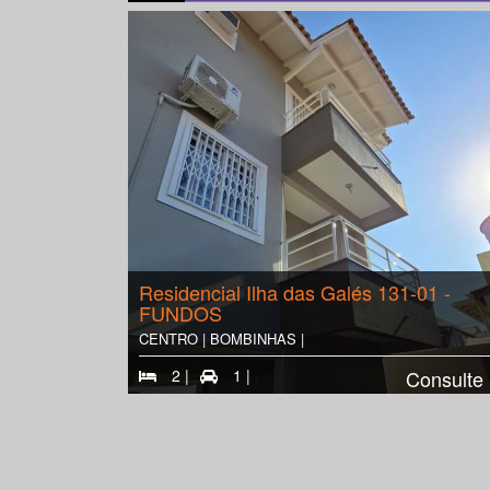
Residencial Ilha das Galés 131-01 -
FUNDOS
CENTRO | BOMBINHAS |
2 |
1 |
Consulte