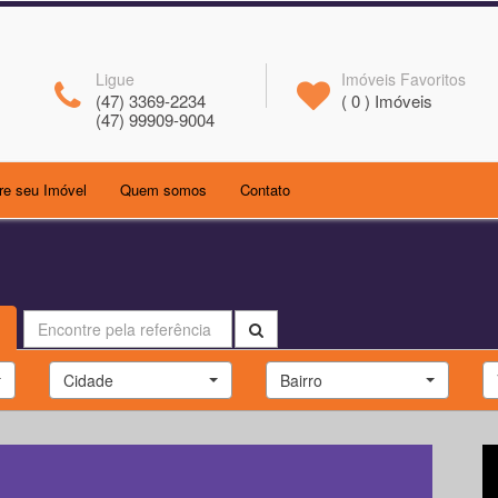
Ligue
Imóveis Favoritos
(47) 3369-2234
(
0
) Imóveis
(47) 99909-9004
(current)
(current)
re seu Imóvel
Quem somos
Contato
Cidade
Bairro