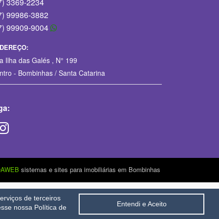
7) 3369-2234
7) 99986-3882
7) 99909-9004
DEREÇO:
a Ilha das Galés , N° 199
ntro - Bombinhas / Santa Catarina
ga:
OAWEB
sistemas e sites para imobiliárias em Bombinhas
rviços de terceiros
Entendi e Aceito
sse nossa Política de