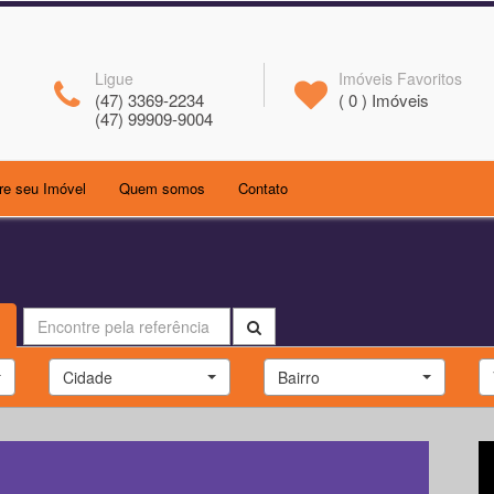
Ligue
Imóveis Favoritos
(47) 3369-2234
(
0
) Imóveis
(47) 99909-9004
(current)
(current)
re seu Imóvel
Quem somos
Contato
Cidade
Bairro