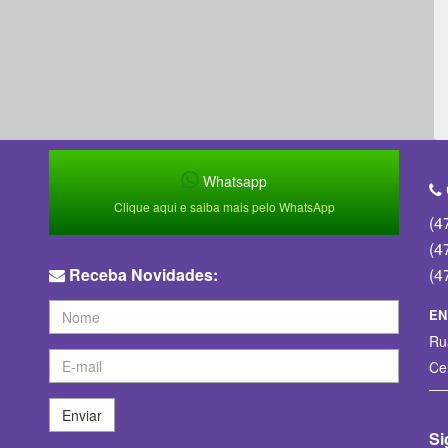
Whatsapp
Clique aqui e saiba mais pelo WhatsApp
(4
(4
Receba Novidades:
(4
EN
Ru
Ce
Enviar
Si