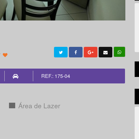
i
REF.: 175-04
Área de Lazer