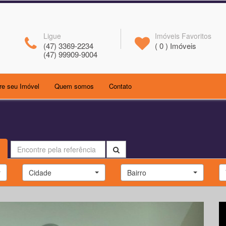
Ligue
Imóveis Favoritos
(47) 3369-2234
(
0
) Imóveis
(47) 99909-9004
(current)
(current)
re seu Imóvel
Quem somos
Contato
Cidade
Bairro