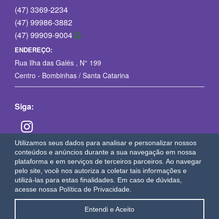
(47) 3369-2234
(47) 99986-3882
(47) 99909-9004
ENDEREÇO:
Rua Ilha das Galés , N° 199
Centro - Bombinhas / Santa Catarina
Siga:
Utilizamos seus dados para analisar e personalizar nossos
conteúdos e anúncios durante a sua navegação em nossa
plataforma e em serviços de terceiros parceiros. Ao navegar
OAWEB
sistemas e sites para imobiliárias em Bombinhas
pelo site, você nos autoriza a coletar tais informações e
utilizá-las para estas finalidades.
Em caso de dúvidas,
acesse nossa Política de Privacidade.
Entendi e Aceito